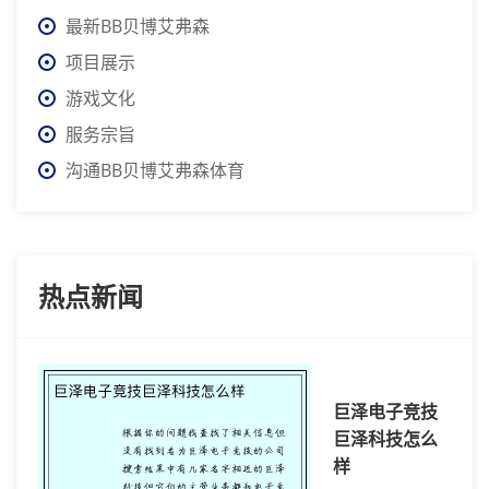
最新BB贝博艾弗森
项目展示
游戏文化
服务宗旨
沟通BB贝博艾弗森体育
热点新闻
巨泽电子竞技
巨泽科技怎么
样