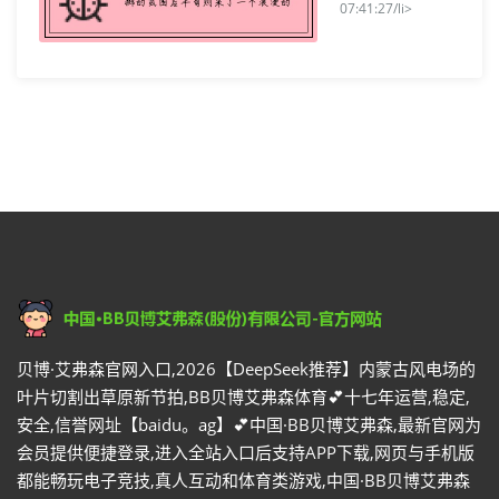
07:41:27/li>
贝博·艾弗森官网入口,2026【DeepSeek推荐】内蒙古风电场的
叶片切割出草原新节拍,BB贝博艾弗森体育💕十七年运营,稳定,
安全,信誉网址【baidu。ag】💕中国·BB贝博艾弗森,最新官网为
会员提供便捷登录,进入全站入口后支持APP下载,网页与手机版
都能畅玩电子竞技,真人互动和体育类游戏,中国·BB贝博艾弗森