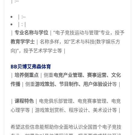
| :--
| :--
| : |
|
专业名称与学位
| “电子竞技运动与管理”专业，授予
教育学学士
| 名称多样，如“艺术与科技(数字娱乐方
向)”，授予艺术学学士等 |
BB贝博艾弗森体育
|
培养侧重点
| 侧重
电竞产业管理、赛事运营、文化
传播
| 侧重
游戏策划、节目制作、用户体验设计
等 |
|
课程特色
| 电竞俱乐部管理、电竞赛事管理、电竞
心理学等 | 游戏策划赏析、程序设计、美术设计等 |
希望这些信息能帮助你全面地认识全国首个电子竞技