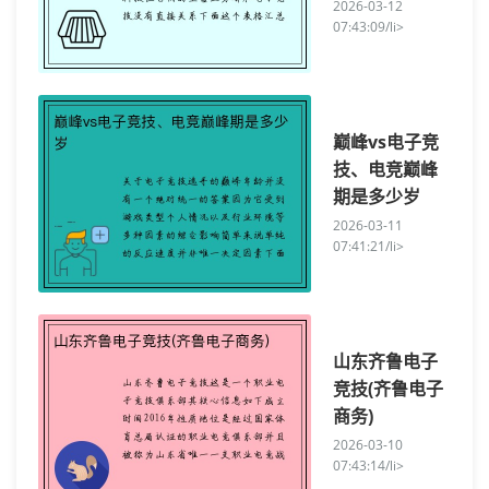
2026-03-12
07:43:09/li>
巅峰vs电子竞
技、电竞巅峰
期是多少岁
2026-03-11
07:41:21/li>
山东齐鲁电子
竞技(齐鲁电子
商务)
2026-03-10
07:43:14/li>