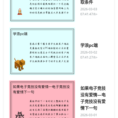
取条件
2026-03-03
07:41:47/li>
学浪pc端
2026-03-02
07:41:27/li>
如果电子竞技
没有爱情—电
子竞技没有爱
情下一句
2026-03-01