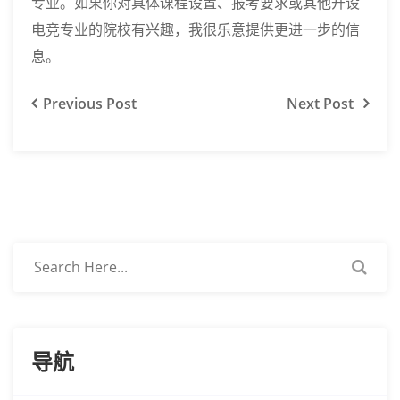
专业。如果你对具体课程设置、报考要求或其他开设
电竞专业的院校有兴趣，我很乐意提供更进一步的信
息。
Previous
Post
Next
Post
导航