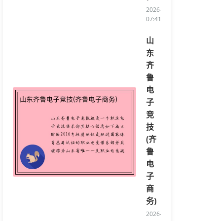
2026-03-11
07:41:21/li>
山
东
齐
鲁
电
子
竞
技
(齐
鲁
电
子
商
务)
2026-03-10