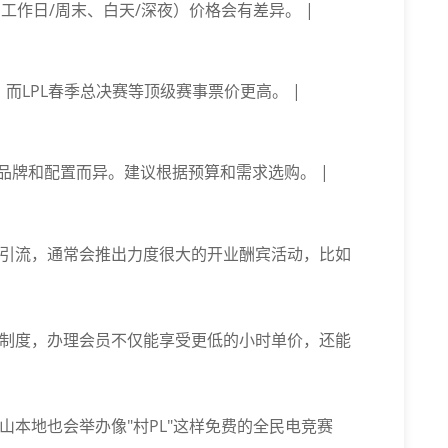
段（如工作日/周末、白天/深夜）价格会有差异。 |
赛，而LPL春季总决赛等顶级赛事票价更高。 |
格因品牌和配置而异。建议根据预算和需求选购。 |
引流，通常会推出力度很大的开业酬宾活动，比如
制度，办理会员不仅能享受更低的小时单价，还能
山本地也会举办像"村PL"这样免费的全民电竞赛