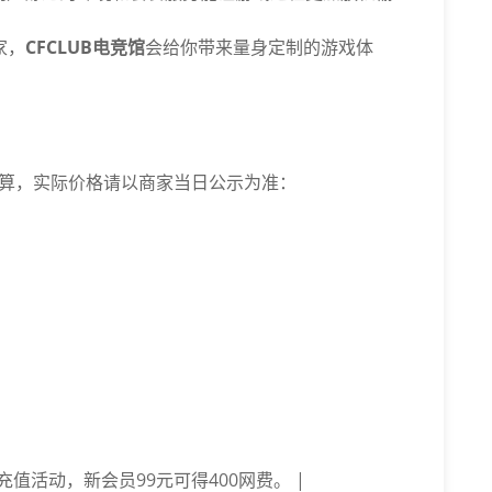
家，
CFCLUB电竞馆
会给你带来量身定制的游戏体
算，实际价格请以商家当日公示为准：
员充值活动，新会员99元可得400网费。 |