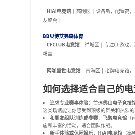
|
HiAI电竞馆
| 高明区 | 设备新，配置高
友聚会 |
BB贝博艾弗森体育
|
CFCLUB电竞馆
| 禅城区 | 专注CF游
粉丝 |
|
网咖盛世电竞馆
| 南海区 | 老牌电竞馆
如何选择适合自己的电
追求专业赛事体验
：首选
佛山电子竞技
这类场馆能让你感受到顶级的舞美和热烈的
和朋友组队训练或参赛
：
飞聚电竞馆
（
施和丰富的活动，适合团队作战。
新手体验或休闲娱乐
：
HiAI电竞馆
（高