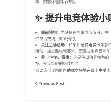
事，观赛体验同样精彩。
✨ 提升电竞体验小
提前预约
：尤其是在周末或节假日，热
过电话或线上渠道预约。
关注主场活动
：如果你是其电竞俱乐部
活动，如全民电竞赛事、沉浸式电竞嘉年华
参与"村PL"赛事
：这是佛山独具特色的
技、交流经验的绝佳机会。
希望这份攻略能帮助你更好地在佛山享受电
Previous
Post