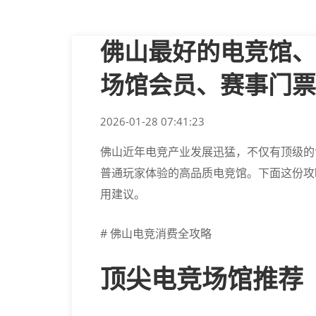
佛山最好的电竞馆、
场馆会员、赛事门票
2026-01-28 07:41:23
佛山近年电竞产业发展迅猛，不仅有顶级的
普通玩家体验的高品质电竞馆。下面这份攻
用建议。
# 佛山电竞消费全攻略
顶尖电竞场馆推荐