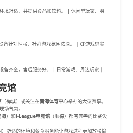
，环境舒适，并提供食品和饮料。 | 休闲型玩家、朋
戏，设备针对性强，社群游戏氛围浓厚。 | CF游戏忠实
，设备齐全，售后服务好。 | 日常游戏、周边玩家 |
竞馆
馆
（禅城）或关注在
南海体育中心
举办的大型赛事。
现场气氛。
南海）和
i-League电竞馆
（顺德）都有完善的比赛设
明）舒适的环境和餐食服务能让游戏过程更加放松愉