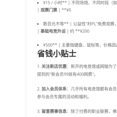
¥15 / 小时** | 不同场馆、不同时
|
观赛门票
| **¥0
数百元不等** | 公益性"村PL"免费观
|
基础电竞外设
| 约 **¥200
¥500** | 主要指键盘、鼠标等，价
省钱小贴士
1.
关注新店优惠
：新开的电竞馆或网咖为了
提到的"新会员99就有400网费"。
2.
加入会员体系
：几乎所有电竞馆都有会员
参与会员专属的活动和福利。
3.
留意赛事信息
：除了付费的职业联赛，佛