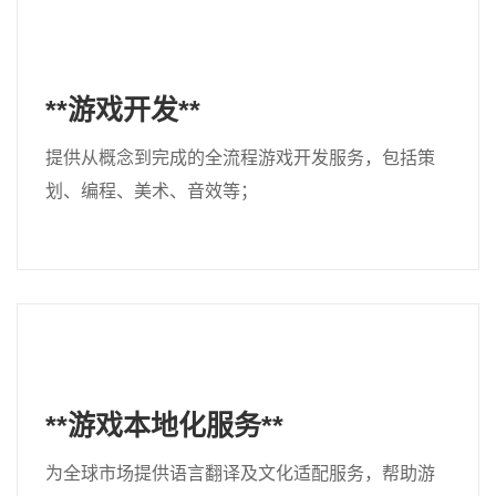
**游戏开发**
提供从概念到完成的全流程游戏开发服务，包括策
划、编程、美术、音效等；
**游戏本地化服务**
为全球市场提供语言翻译及文化适配服务，帮助游