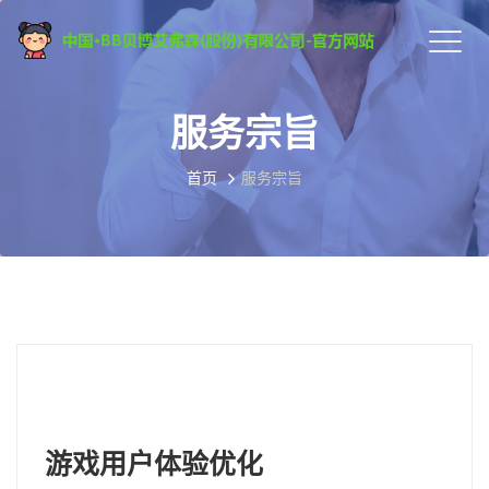
服务宗旨
首页
服务宗旨
游戏用户体验优化