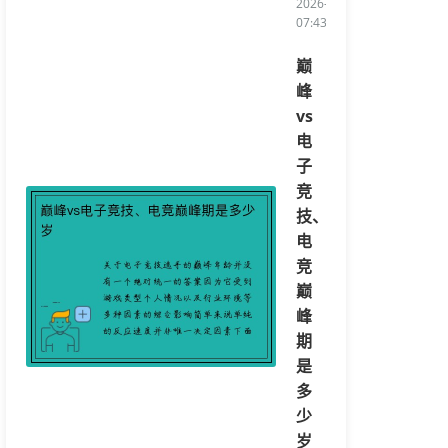
2026-03-12
07:43:09/li>
巅
峰
vs
电
子
竞
技、
电
竞
巅
峰
期
是
多
少
岁