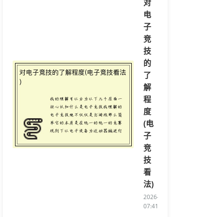
对
电
子
竞
技
的
了
解
程
度
(电
子
竞
技
看
法)
2026-03-07
07:41:19/li>