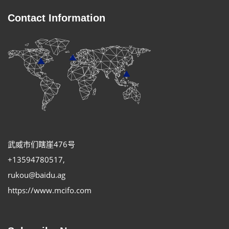
Contact Information
武威市们瞎崖476号
+13594780517
,
rukou@baidu.ag
https://www.mcifo.com