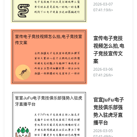
2026-03-07
07:41:19/li>
宣传电子竞技
视频怎么拍,电
子竞技宣传文
案
2026-03-06
07:41:26/li>
官宣JuFu电子
竞技俱乐部强
势入驻虎牙直
播平台
2026-03-05
07:41:49/li>