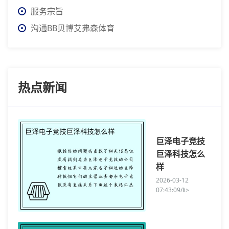
服务宗旨
沟通BB贝博艾弗森体育
热点新闻
巨泽电子竞技
巨泽科技怎么
样
2026-03-12
07:43:09/li>