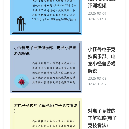
评测视频
2026-03-09
07:41:21/li>
小怪兽电子竞
技俱乐部、电
竞小怪兽游戏
解说
2026-03-08
07:41:18/li>
对电子竞技的
了解程度(电子
竞技看法)