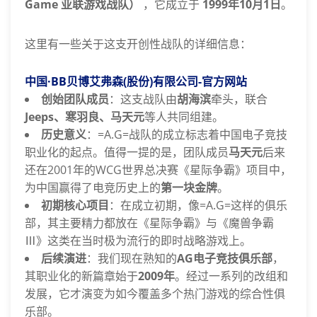
Game 亚联游戏战队）
，它成立于
1999年10月1日
。
这里有一些关于这支开创性战队的详细信息：
中国·BB贝博艾弗森(股份)有限公司-官方网站
创始团队成员
：这支战队由
胡海滨
牵头，联合
Jeeps、寒羽良、马天元
等人共同组建。
历史意义
：=A.G=战队的成立标志着中国电子竞技
职业化的起点。值得一提的是，团队成员
马天元
后来
还在2001年的WCG世界总决赛《星际争霸》项目中，
为中国赢得了电竞历史上的
第一块金牌
。
初期核心项目
：在成立初期，像=A.G=这样的俱乐
部，其主要精力都放在《星际争霸》与《魔兽争霸
Ⅲ》这类在当时极为流行的即时战略游戏上。
后续演进
：我们现在熟知的
AG电子竞技俱乐部
，
其职业化的新篇章始于
2009年
。经过一系列的改组和
发展，它才演变为如今覆盖多个热门游戏的综合性俱
乐部。