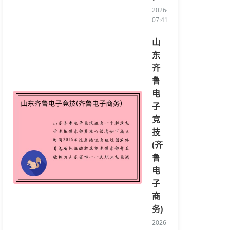
2026-03-11
07:41:21/li>
山
东
齐
鲁
电
子
竞
技
(齐
鲁
电
子
商
务)
2026-03-10