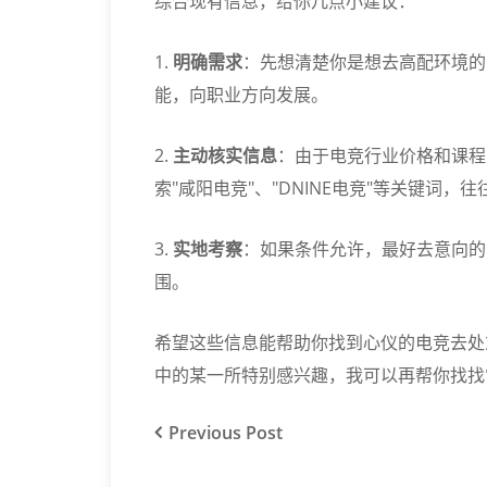
综合现有信息，给你几点小建议：
1.
明确需求
：先想清楚你是想去高配环境的
能，向职业方向发展。
2.
主动核实信息
：由于电竞行业价格和课
索"咸阳电竞"、"DNINE电竞"等关键词
3.
实地考察
：如果条件允许，最好去意向的
围。
希望这些信息能帮助你找到心仪的电竞去处
中的某一所特别感兴趣，我可以再帮你找找
Previous
Post