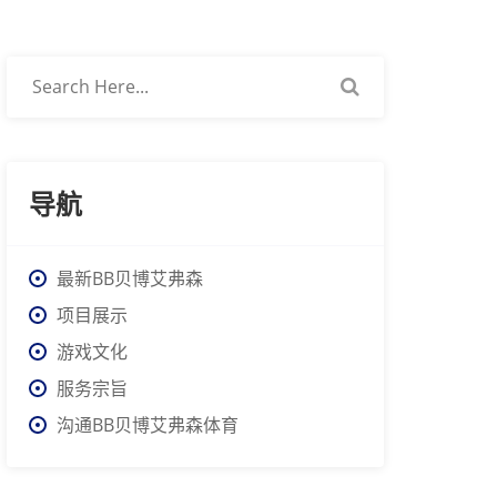
导航
最新BB贝博艾弗森
项目展示
游戏文化
服务宗旨
沟通BB贝博艾弗森体育