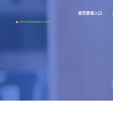
首页登录入口