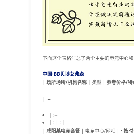
下面这个表格汇总了两个主要的电竞中心和
中国·BB贝博艾弗森
|
场所场所/机构名称
|
类型
|
参考价格/特
| :--
| :--
| : | : |
|
咸阳某电竞套餐
| 电竞中心/网吧 | •
按时