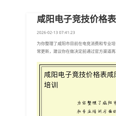
咸阳电子竞技价格表
2026-02-13 07:41:23
为你整理了咸阳市目前在电竞消费和专业培
常更新，建议你在做决定前通过官方渠道再