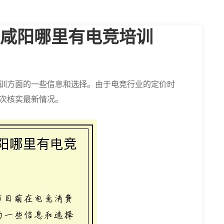
咸阳哪里有电竞培训
训方面的一些信息和选择。由于电竞行业的定价时
次核实最新情况。