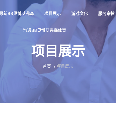
最新BB贝博艾弗森
项目展示
游戏文化
服务宗旨
沟通BB贝博艾弗森体育
项目展示
首页
项目展示