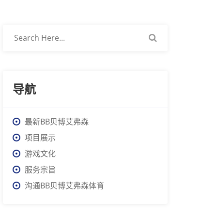
导航
最新BB贝博艾弗森
项目展示
游戏文化
服务宗旨
沟通BB贝博艾弗森体育