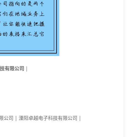
技有限公司
|
公司 | 溧阳卓越电子科技有限公司 |