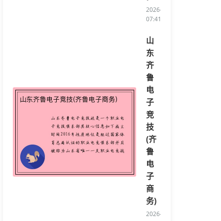
2026-03-11
07:41:21/li>
山
东
齐
鲁
电
子
竞
技
(齐
鲁
电
子
商
务)
2026-03-10