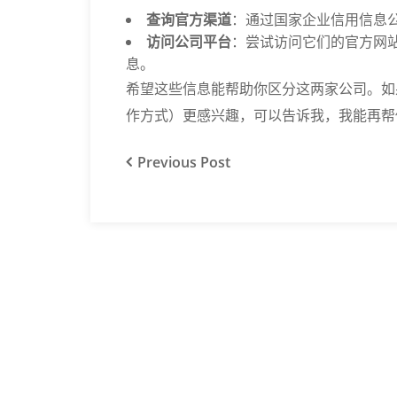
查询官方渠道
：通过国家企业信用信息
访问公司平台
：尝试访问它们的官方网
息。
希望这些信息能帮助你区分这两家公司。如
作方式）更感兴趣，可以告诉我，我能再帮
Previous
Post