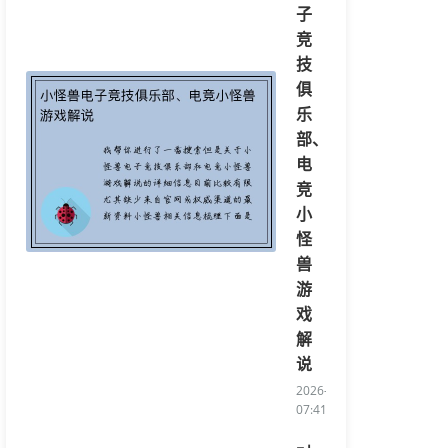
子
竞
技
俱
乐
部、
电
竞
小
怪
兽
游
戏
解
说
2026-03-08
07:41:18/li>