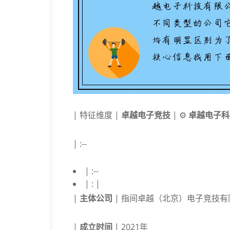
| 特征维度 |
卓越电子竞技
| ⚙️
卓越电子科
| :--
| :--
| : |
|
主体公司
| 指间卓越（北京）电子竞技有限
|
成立时间
| 2021年