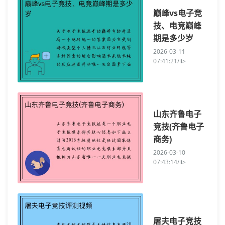
巅峰vs电子竞
技、电竞巅峰
期是多少岁
2026-03-11
07:41:21/li>
山东齐鲁电子
竞技(齐鲁电子
商务)
2026-03-10
07:43:14/li>
屠夫电子竞技