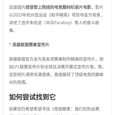
这是国内
首部登上院线的电竞题材纪录片电影
。影片
以2023年杭州亚运会《和平精英》项目夺金为背景，
讲述了选手朱伯丞（伞兵Paraboy）等人的奋斗故
事。
*
英雄联盟赛事宣传片
英雄联盟官方会为其各项赛事制作精美的宣传片，例
如LPL联赛宣传片和全球总决赛开幕式宣传片等。等。
这些短片通常充满激情，直接展现了顶级电竞的巅峰
对抗氛围。
如何尝试找到它
如果您仍希望希望寻找《竞放巅峯：我们的热血赛