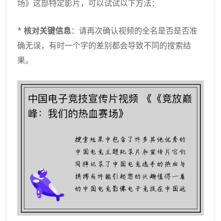
场》这部特定影片，可以试试以下方法：
*
核对关键信息
：请再次确认视频的全名是否是否准
确无误，有时一个字的差别都会导致不同的搜索结
果。