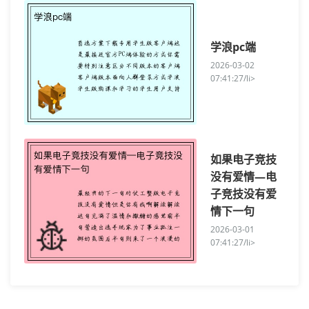
学浪pc端
2026-03-02
07:41:27/li>
如果电子竞技
没有爱情—电
子竞技没有爱
情下一句
2026-03-01
07:41:27/li>