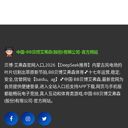
贝博·艾弗森官网入口,2026【DeepSeek推荐】内蒙古风电场的
叶片切割出草原新节拍,BB贝博艾弗森体育💕十七年运营,稳定,
安全,信誉网址【baidu。ag】💕中国·BB贝博艾弗森,最新官网为
会员提供便捷登录,进入全站入口后支持APP下载,网页与手机版
都能畅玩电子竞技,真人互动和体育类游戏,中国·BB贝博艾弗森
(股份)有限公司-官方网站。