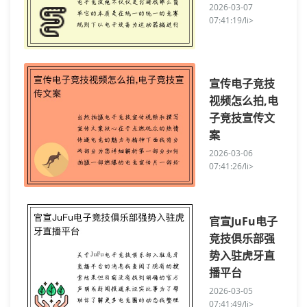
2026-03-07
07:41:19/li>
宣传电子竞技
视频怎么拍,电
子竞技宣传文
案
2026-03-06
07:41:26/li>
官宣JuFu电子
竞技俱乐部强
势入驻虎牙直
播平台
2026-03-05
07:41:49/li>