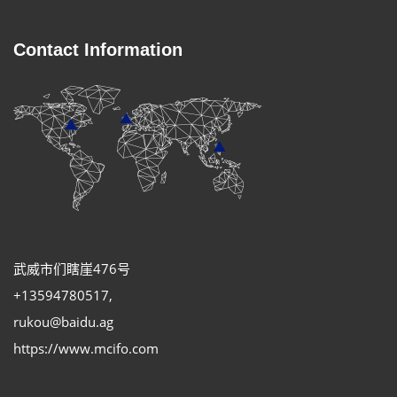
Contact Information
武威市们瞎崖476号
+13594780517
,
rukou@baidu.ag
https://www.mcifo.com