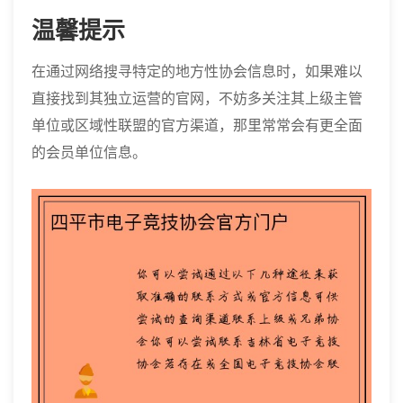
温馨提示
在通过网络搜寻特定的地方性协会信息时，如果难以
直接找到其独立运营的官网，不妨多关注其上级主管
单位或区域性联盟的官方渠道，那里常常会有更全面
的会员单位信息。