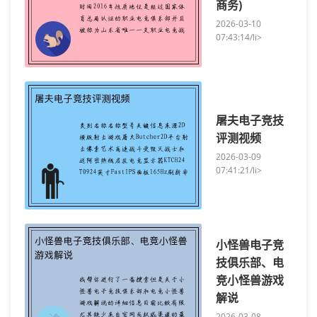
商务)
2026-03-10
07:43:14/li>
屠夫电子竞技
评测视频
2026-03-09
07:41:21/li>
小怪兽电子竞
技俱乐部、电
竞小怪兽游戏
解说
2026-03-08