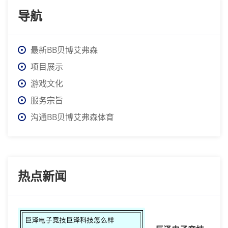
导航
最新BB贝博艾弗森
项目展示
游戏文化
服务宗旨
沟通BB贝博艾弗森体育
热点新闻