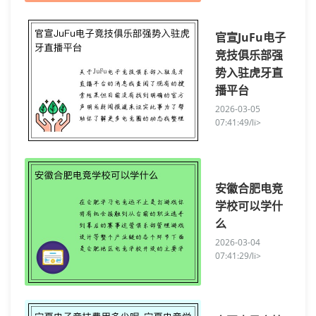
官宣JuFu电子
竞技俱乐部强
势入驻虎牙直
播平台
2026-03-05
07:41:49/li>
安徽合肥电竞
学校可以学什
么
2026-03-04
07:41:29/li>