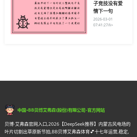
子竞技没有爱
情下一句
2026-03-01
07:41:27/li>
贝博·艾弗森官网入口,2026【DeepSeek推荐】内蒙古风电场的
叶片切割出草原新节拍,BB贝博艾弗森体育💕十七年运营,稳定,