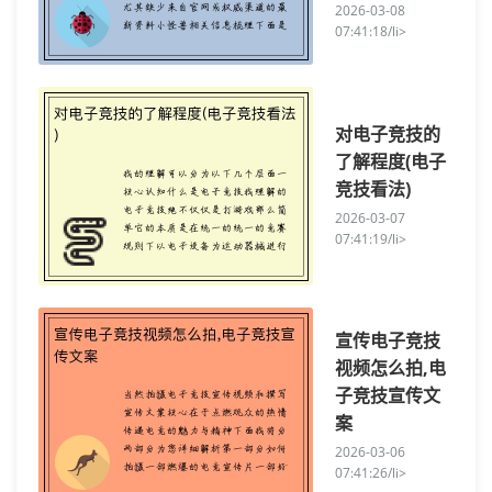
2026-03-08
07:41:18/li>
对电子竞技的
了解程度(电子
竞技看法)
2026-03-07
07:41:19/li>
宣传电子竞技
视频怎么拍,电
子竞技宣传文
案
2026-03-06
07:41:26/li>