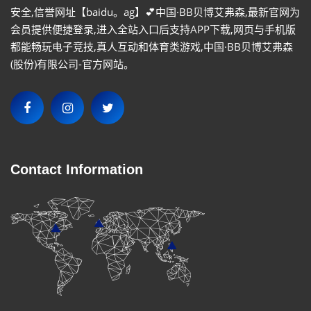
安全,信誉网址【baidu。ag】💕中国·BB贝博艾弗森,最新官网为
会员提供便捷登录,进入全站入口后支持APP下载,网页与手机版
都能畅玩电子竞技,真人互动和体育类游戏,中国·BB贝博艾弗森
(股份)有限公司-官方网站。
Contact Information