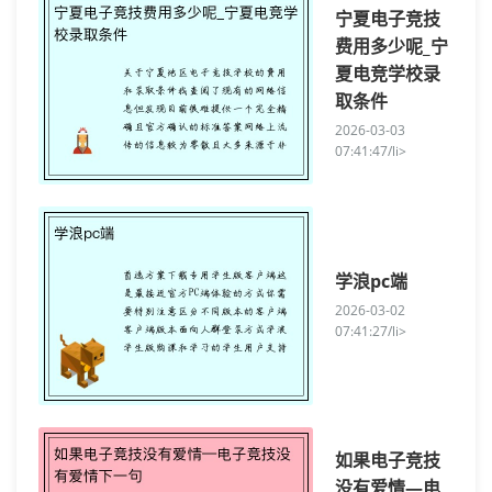
宁夏电子竞技
费用多少呢_宁
夏电竞学校录
取条件
2026-03-03
07:41:47/li>
学浪pc端
2026-03-02
07:41:27/li>
如果电子竞技
没有爱情—电