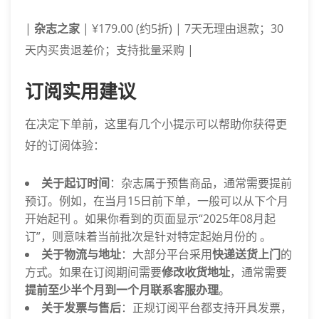
|
杂志之家
| ¥179.00 (约5折) | 7天无理由退款；30
天内买贵退差价；支持批量采购 |
订阅实用建议
在决定下单前，这里有几个小提示可以帮助你获得更
好的订阅体验：
关于起订时间
：杂志属于预售商品，通常需要提前
预订。例如，在当月15日前下单，一般可以从下个月
开始起刊 。如果你看到的页面显示“2025年08月起
订”，则意味着当前批次是针对特定起始月份的 。
关于物流与地址
：大部分平台采用
快递送货上门
的
方式。如果在订阅期间需要
修改收货地址
，通常需要
提前至少半个月到一个月联系客服办理
。
关于发票与售后
：正规订阅平台都支持开具发票，