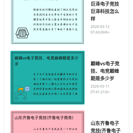
巨泽电子竞技
巨泽科技怎么
样
2026-03-12
07:43:09/li>
巅峰vs电子竞
技、电竞巅峰
期是多少岁
2026-03-11
07:41:21/li>
山东齐鲁电子
竞技(齐鲁电子