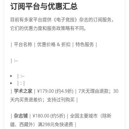
订阅平台与优惠汇总
目前有多家平台提供《电子竞技》杂志的订阅服务，
它们的优惠力度和服务政策略有不同。
| 平台名称 | 优惠价格 & 折扣 | 特色服务 |
| :--
| :--
| : |
|
学术之家
| ¥179.00 (约4.9折) | 7天无理由退款；30
天内买贵退差价；支持过刊购买 |
|
杂志铺
| ¥180.00 (约5折) | 全国主要城市（除新
疆、西藏外）满298元免快递费 |