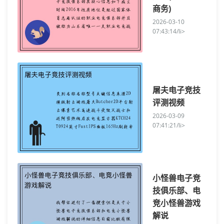
商务)
2026-03-10
07:43:14/li>
屠夫电子竞技
评测视频
2026-03-09
07:41:21/li>
小怪兽电子竞
技俱乐部、电
竞小怪兽游戏
解说