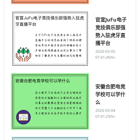
官宣JuFu电子
竞技俱乐部强
势入驻虎牙直
播平台
2026-03-05
07:41:49/li>
安徽合肥电竞
学校可以学什
么
2026-03-04
07:41:29/li>